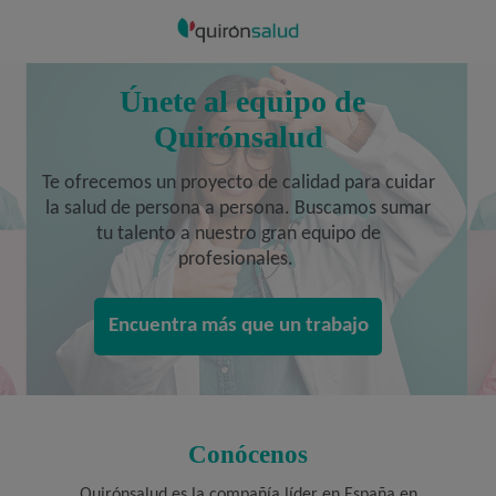
Únete al equipo de
Quirónsalud
Te ofrecemos un proyecto de calidad para cuidar
la salud de persona a persona. Buscamos sumar
tu talento a nuestro gran equipo de
profesionales.
Encuentra más que un trabajo
Conócenos
Quirónsalud es la compañía líder en España en