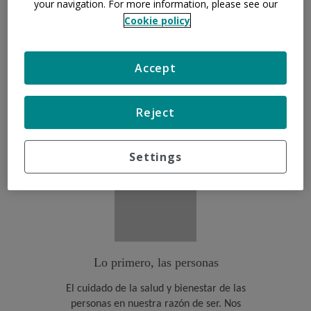
your navigation. For more information, please see our
Cookie policy
Nuestros valores
Accept
Nuestros valores son los pilares que sustentan nuestra
forma de actuar, trabajar y hacer las cosas. Dicen
Reject
cómo somos hoy y cómo vamos a ser en el futuro.
Hablan sobre nuestra manera de entender la salud y
nuestra relación con las personas. Nos hacen
Settings
diferentes y únicos. Son nuestra identidad:
Lo primero, las personas
El cuidado de la salud y bienestar de las
personas en nuestra razón de ser. Nos