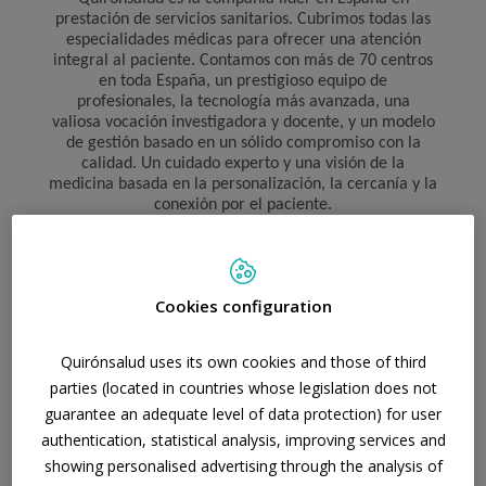
prestación de servicios sanitarios. Cubrimos todas las
especialidades médicas para ofrecer una atención
integral al paciente. Contamos con más de 70 centros
en toda España, un prestigioso equipo de
profesionales, la tecnología más avanzada, una
valiosa vocación investigadora y docente, y un modelo
de gestión basado en un sólido compromiso con la
calidad. Un cuidado experto y una visión de la
medicina basada en la personalización, la cercanía y la
conexión por el paciente.
Cookies configuration
Quirónsalud uses its own cookies and those of third
parties (located in countries whose legislation does not
guarantee an adequate level of data protection) for user
authentication, statistical analysis, improving services and
showing personalised advertising through the analysis of